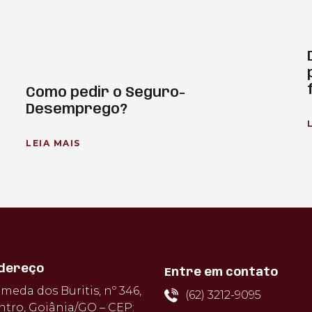
Como pedir o Seguro-
Desemprego?
LEIA MAIS
dereço
Entre em contato
meda dos Buritis, nº 346,
(62) 3212-9095
ntro, Goiânia/GO – CEP: