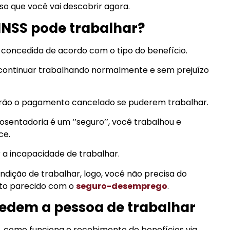
so que você vai descobrir agora.
INSS pode trabalhar?
á concedida de acordo com o tipo do benefício.
continuar trabalhando normalmente e sem prejuízo
terão o pagamento cancelado se puderem trabalhar.
osentadoria é um ‘’seguro’’, você trabalhou e
ce.
ir a incapacidade de trabalhar.
ndição de trabalhar, logo, você não precisa do
uito parecido com o
seguro-desemprego
.
pedem a pessoa de trabalhar
 como funciona o recebimento de benefícios via