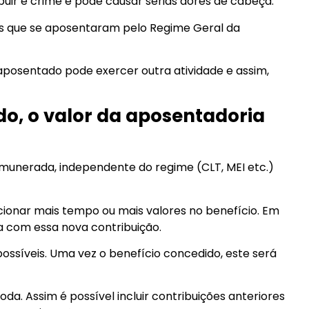
buir é crime e pode causar sérias dores de cabeça.
os que se aposentaram pelo Regime Geral da
aposentado pode exercer outra atividade e assim,
do, o valor da aposentadoria
emunerada, independente do regime (CLT, MEI etc.)
cionar mais tempo ou mais valores no benefício. Em
a com essa nova contribuição.
ssíveis. Uma vez o benefício concedido, este será
oda. Assim é possível incluir contribuições anteriores